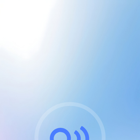
CGU & cookies
J'accepte les CGUs
et les cookies essentiels
Pour naviguer sur notre site, vous devez lire et
respecter nos
Conditions Générales d'Utilisation
.
Nous utilisons des cookies et technologies analogues
requises pour l'affichage et les performances de
certaines publicités. Notez qu'en nous soutenant avec
un compte Premium cela vous évitera toute publicité
sur nos services et activera des fonctionnalités
exclusives !