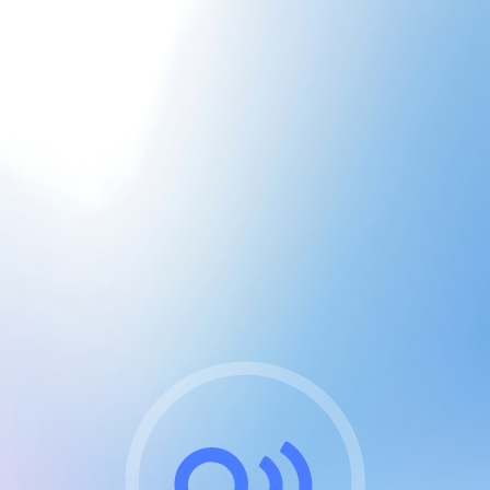
CGU & cookies
J'accepte les CGUs
et les cookies essentiels
Pour naviguer sur notre site, vous devez lire et
respecter nos
Conditions Générales d'Utilisation
.
Nous utilisons des cookies et technologies analogues
requises pour l'affichage et les performances de
certaines publicités. Notez qu'en nous soutenant avec
un compte Premium cela vous évitera toute publicité
sur nos services et activera des fonctionnalités
exclusives !