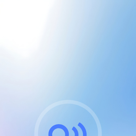
CGU & cookies
J'accepte les CGUs
et les cookies essentiels
Pour naviguer sur notre site, vous devez lire et
respecter nos
Conditions Générales d'Utilisation
.
Nous utilisons des cookies et technologies analogues
requises pour l'affichage et les performances de
certaines publicités. Notez qu'en nous soutenant avec
un compte Premium cela vous évitera toute publicité
sur nos services et activera des fonctionnalités
exclusives !