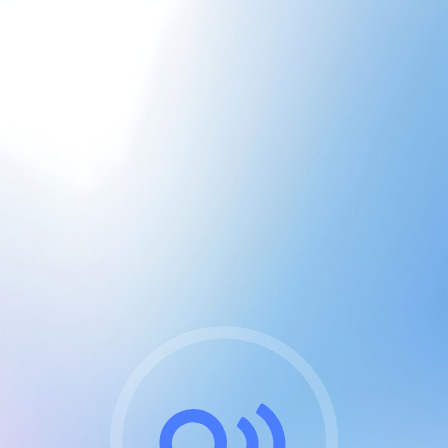
CGU & cookies
J'accepte les CGUs
et les cookies essentiels
Pour naviguer sur notre site, vous devez lire et
respecter nos
Conditions Générales d'Utilisation
.
Nous utilisons des cookies et technologies analogues
requises pour l'affichage et les performances de
certaines publicités. Notez qu'en nous soutenant avec
un compte Premium cela vous évitera toute publicité
sur nos services et activera des fonctionnalités
exclusives !