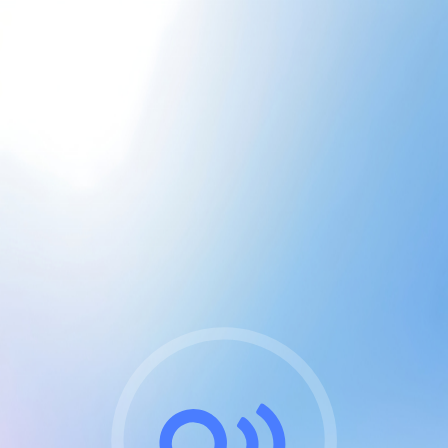
CGU & cookies
J'accepte les CGUs
et les cookies essentiels
Pour naviguer sur notre site, vous devez lire et
respecter nos
Conditions Générales d'Utilisation
.
Nous utilisons des cookies et technologies analogues
requises pour l'affichage et les performances de
certaines publicités. Notez qu'en nous soutenant avec
un compte Premium cela vous évitera toute publicité
sur nos services et activera des fonctionnalités
exclusives !