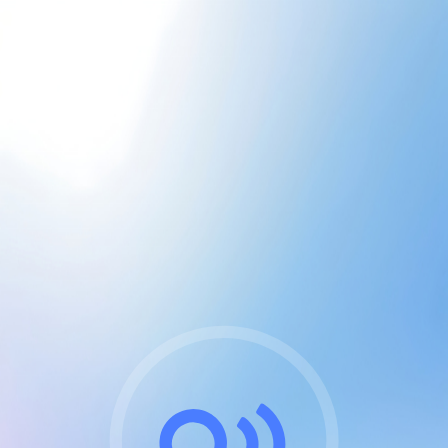
CGU & cookies
J'accepte les CGUs
et les cookies essentiels
Pour naviguer sur notre site, vous devez lire et
respecter nos
Conditions Générales d'Utilisation
.
Nous utilisons des cookies et technologies analogues
requises pour l'affichage et les performances de
certaines publicités. Notez qu'en nous soutenant avec
un compte Premium cela vous évitera toute publicité
sur nos services et activera des fonctionnalités
exclusives !