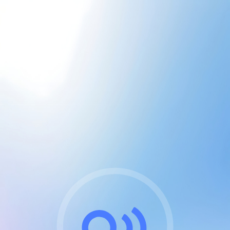
CGU & cookies
J'accepte les CGUs
et les cookies essentiels
Pour naviguer sur notre site, vous devez lire et
respecter nos
Conditions Générales d'Utilisation
.
Nous utilisons des cookies et technologies analogues
requises pour l'affichage et les performances de
certaines publicités. Notez qu'en nous soutenant avec
un compte Premium cela vous évitera toute publicité
sur nos services et activera des fonctionnalités
exclusives !