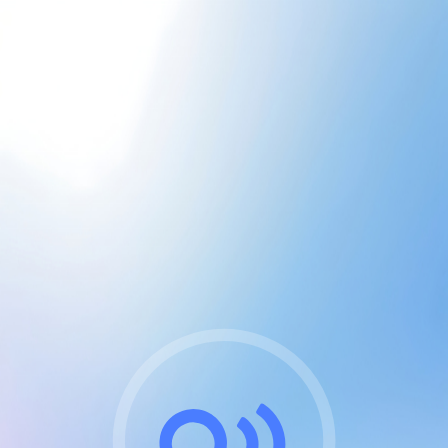
CGU & cookies
J'accepte les CGUs
et les cookies essentiels
Pour naviguer sur notre site, vous devez lire et
respecter nos
Conditions Générales d'Utilisation
.
Nous utilisons des cookies et technologies analogues
requises pour l'affichage et les performances de
certaines publicités. Notez qu'en nous soutenant avec
un compte Premium cela vous évitera toute publicité
sur nos services et activera des fonctionnalités
exclusives !