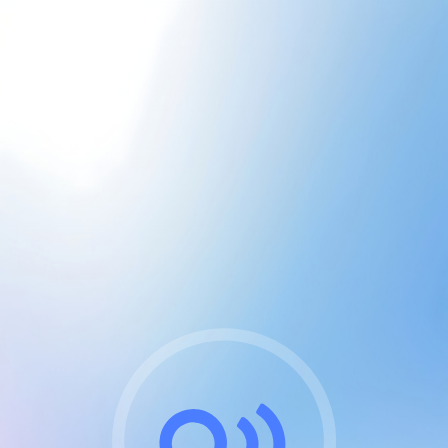
CGU & cookies
J'accepte les CGUs
et les cookies essentiels
Pour naviguer sur notre site, vous devez lire et
respecter nos
Conditions Générales d'Utilisation
.
Nous utilisons des cookies et technologies analogues
requises pour l'affichage et les performances de
certaines publicités. Notez qu'en nous soutenant avec
un compte Premium cela vous évitera toute publicité
sur nos services et activera des fonctionnalités
exclusives !