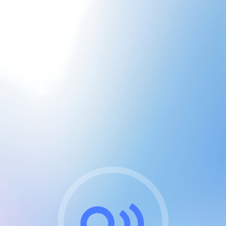
CGU & cookies
J'accepte les CGUs
et les cookies essentiels
Pour naviguer sur notre site, vous devez lire et
respecter nos
Conditions Générales d'Utilisation
.
Nous utilisons des cookies et technologies analogues
requises pour l'affichage et les performances de
certaines publicités. Notez qu'en nous soutenant avec
un compte Premium cela vous évitera toute publicité
sur nos services et activera des fonctionnalités
exclusives !