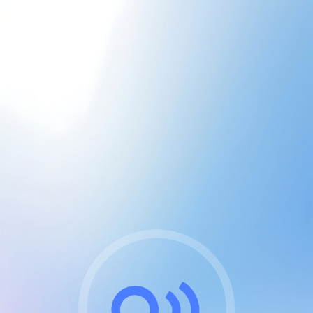
CGU & cookies
J'accepte les CGUs
et les cookies essentiels
Pour naviguer sur notre site, vous devez lire et
respecter nos
Conditions Générales d'Utilisation
.
Nous utilisons des cookies et technologies analogues
requises pour l'affichage et les performances de
certaines publicités. Notez qu'en nous soutenant avec
un compte Premium cela vous évitera toute publicité
sur nos services et activera des fonctionnalités
exclusives !