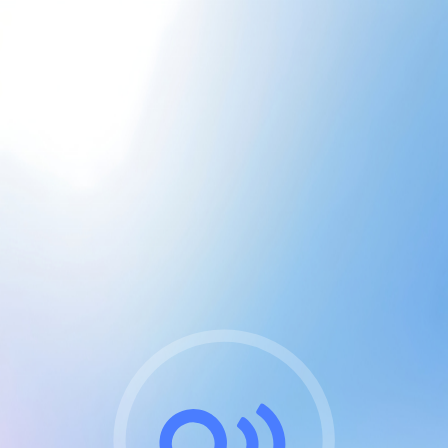
CGU & cookies
J'accepte les CGUs
et les cookies essentiels
Pour naviguer sur notre site, vous devez lire et
respecter nos
Conditions Générales d'Utilisation
.
Nous utilisons des cookies et technologies analogues
requises pour l'affichage et les performances de
certaines publicités. Notez qu'en nous soutenant avec
un compte Premium cela vous évitera toute publicité
sur nos services et activera des fonctionnalités
exclusives !