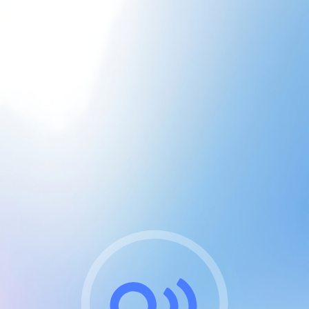
CGU & cookies
J'accepte les CGUs
et les cookies essentiels
Pour naviguer sur notre site, vous devez lire et
respecter nos
Conditions Générales d'Utilisation
.
Nous utilisons des cookies et technologies analogues
requises pour l'affichage et les performances de
certaines publicités. Notez qu'en nous soutenant avec
un compte Premium cela vous évitera toute publicité
sur nos services et activera des fonctionnalités
exclusives !