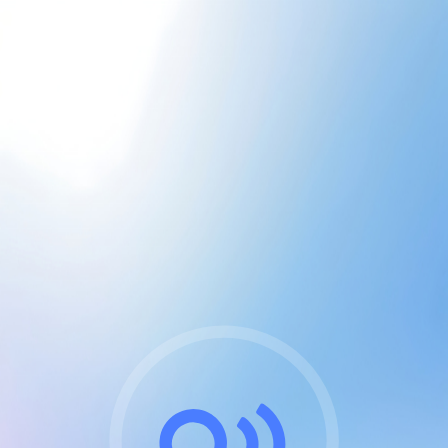
CGU & cookies
J'accepte les CGUs
et les cookies essentiels
Pour naviguer sur notre site, vous devez lire et
respecter nos
Conditions Générales d'Utilisation
.
Nous utilisons des cookies et technologies analogues
requises pour l'affichage et les performances de
certaines publicités. Notez qu'en nous soutenant avec
un compte Premium cela vous évitera toute publicité
sur nos services et activera des fonctionnalités
exclusives !