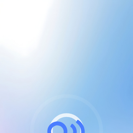
CGU & cookies
J'accepte les CGUs
et les cookies essentiels
Pour naviguer sur notre site, vous devez lire et
respecter nos
Conditions Générales d'Utilisation
.
Nous utilisons des cookies et technologies analogues
requises pour l'affichage et les performances de
certaines publicités. Notez qu'en nous soutenant avec
un compte Premium cela vous évitera toute publicité
sur nos services et activera des fonctionnalités
exclusives !