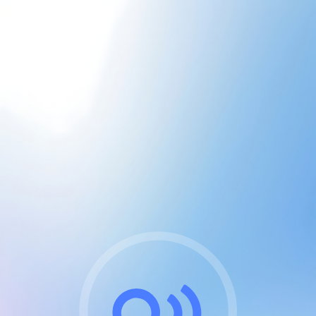
CGU & cookies
J'accepte les CGUs
et les cookies essentiels
Pour naviguer sur notre site, vous devez lire et
respecter nos
Conditions Générales d'Utilisation
.
Nous utilisons des cookies et technologies analogues
requises pour l'affichage et les performances de
certaines publicités. Notez qu'en nous soutenant avec
un compte Premium cela vous évitera toute publicité
sur nos services et activera des fonctionnalités
exclusives !