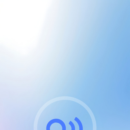
CGU & cookies
J'accepte les CGUs
et les cookies essentiels
Pour naviguer sur notre site, vous devez lire et
respecter nos
Conditions Générales d'Utilisation
.
Nous utilisons des cookies et technologies analogues
requises pour l'affichage et les performances de
certaines publicités. Notez qu'en nous soutenant avec
un compte Premium cela vous évitera toute publicité
sur nos services et activera des fonctionnalités
exclusives !