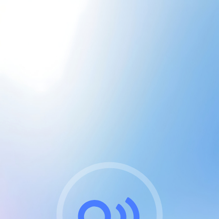
CGU & cookies
J'accepte les CGUs
et les cookies essentiels
Pour naviguer sur notre site, vous devez lire et
respecter nos
Conditions Générales d'Utilisation
.
Nous utilisons des cookies et technologies analogues
requises pour l'affichage et les performances de
certaines publicités. Notez qu'en nous soutenant avec
un compte Premium cela vous évitera toute publicité
sur nos services et activera des fonctionnalités
exclusives !