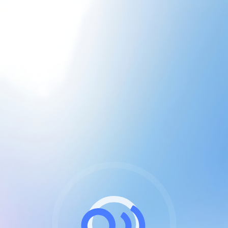
CGU & cookies
J'accepte les CGUs
et les cookies essentiels
Pour naviguer sur notre site, vous devez lire et
respecter nos
Conditions Générales d'Utilisation
.
Nous utilisons des cookies et technologies analogues
requises pour l'affichage et les performances de
certaines publicités. Notez qu'en nous soutenant avec
un compte Premium cela vous évitera toute publicité
sur nos services et activera des fonctionnalités
exclusives !