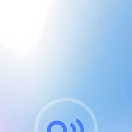
CGU & cookies
J'accepte les CGUs
et les cookies essentiels
Pour naviguer sur notre site, vous devez lire et
respecter nos
Conditions Générales d'Utilisation
.
Nous utilisons des cookies et technologies analogues
requises pour l'affichage et les performances de
certaines publicités. Notez qu'en nous soutenant avec
un compte Premium cela vous évitera toute publicité
sur nos services et activera des fonctionnalités
exclusives !