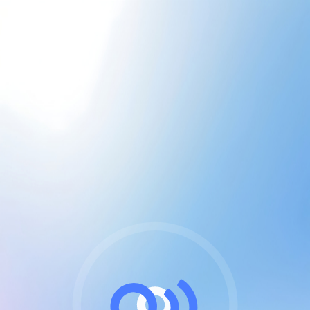
CGU & cookies
J'accepte les CGUs
et les cookies essentiels
Pour naviguer sur notre site, vous devez lire et
respecter nos
Conditions Générales d'Utilisation
.
Nous utilisons des cookies et technologies analogues
requises pour l'affichage et les performances de
certaines publicités. Notez qu'en nous soutenant avec
un compte Premium cela vous évitera toute publicité
sur nos services et activera des fonctionnalités
exclusives !