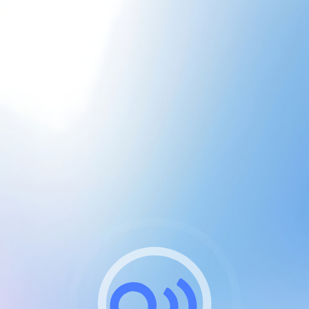
CGU & cookies
J'accepte les CGUs
et les cookies essentiels
Pour naviguer sur notre site, vous devez lire et
respecter nos
Conditions Générales d'Utilisation
.
Nous utilisons des cookies et technologies analogues
requises pour l'affichage et les performances de
certaines publicités. Notez qu'en nous soutenant avec
un compte Premium cela vous évitera toute publicité
sur nos services et activera des fonctionnalités
exclusives !