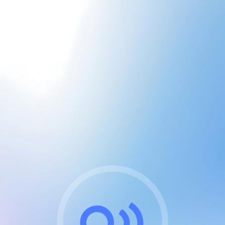
CGU & cookies
J'accepte les CGUs
et les cookies essentiels
Pour naviguer sur notre site, vous devez lire et
respecter nos
Conditions Générales d'Utilisation
.
Nous utilisons des cookies et technologies analogues
requises pour l'affichage et les performances de
certaines publicités. Notez qu'en nous soutenant avec
un compte Premium cela vous évitera toute publicité
sur nos services et activera des fonctionnalités
exclusives !