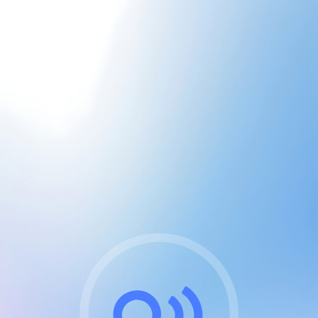
CGU & cookies
J'accepte les CGUs
et les cookies essentiels
Pour naviguer sur notre site, vous devez lire et
respecter nos
Conditions Générales d'Utilisation
.
Nous utilisons des cookies et technologies analogues
requises pour l'affichage et les performances de
certaines publicités. Notez qu'en nous soutenant avec
un compte Premium cela vous évitera toute publicité
sur nos services et activera des fonctionnalités
exclusives !