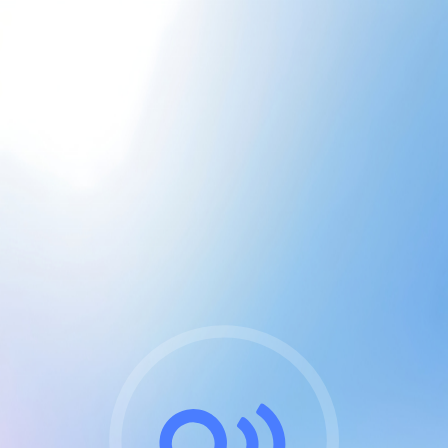
CGU & cookies
J'accepte les CGUs
et les cookies essentiels
Pour naviguer sur notre site, vous devez lire et
respecter nos
Conditions Générales d'Utilisation
.
Nous utilisons des cookies et technologies analogues
requises pour l'affichage et les performances de
certaines publicités. Notez qu'en nous soutenant avec
un compte Premium cela vous évitera toute publicité
sur nos services et activera des fonctionnalités
exclusives !