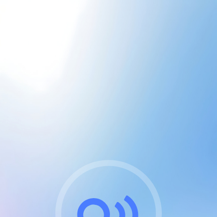
CGU & cookies
J'accepte les CGUs
et les cookies essentiels
Pour naviguer sur notre site, vous devez lire et
respecter nos
Conditions Générales d'Utilisation
.
Nous utilisons des cookies et technologies analogues
requises pour l'affichage et les performances de
certaines publicités. Notez qu'en nous soutenant avec
un compte Premium cela vous évitera toute publicité
sur nos services et activera des fonctionnalités
exclusives !