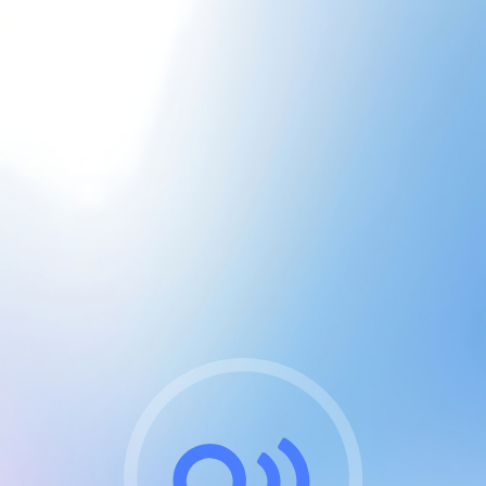
CGU & cookies
J'accepte les CGUs
et les cookies essentiels
Pour naviguer sur notre site, vous devez lire et
respecter nos
Conditions Générales d'Utilisation
.
Nous utilisons des cookies et technologies analogues
requises pour l'affichage et les performances de
certaines publicités. Notez qu'en nous soutenant avec
un compte Premium cela vous évitera toute publicité
sur nos services et activera des fonctionnalités
exclusives !