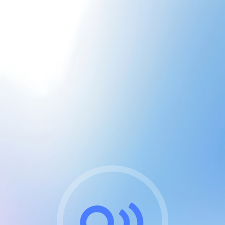
CGU & cookies
J'accepte les CGUs
et les cookies essentiels
Pour naviguer sur notre site, vous devez lire et
respecter nos
Conditions Générales d'Utilisation
.
Nous utilisons des cookies et technologies analogues
requises pour l'affichage et les performances de
certaines publicités. Notez qu'en nous soutenant avec
un compte Premium cela vous évitera toute publicité
sur nos services et activera des fonctionnalités
exclusives !