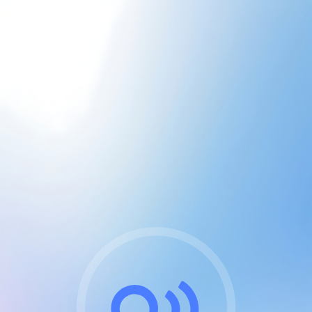
CGU & cookies
J'accepte les CGUs
et les cookies essentiels
Pour naviguer sur notre site, vous devez lire et
respecter nos
Conditions Générales d'Utilisation
.
Nous utilisons des cookies et technologies analogues
requises pour l'affichage et les performances de
certaines publicités. Notez qu'en nous soutenant avec
un compte Premium cela vous évitera toute publicité
sur nos services et activera des fonctionnalités
exclusives !