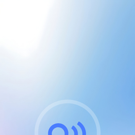
CGU & cookies
J'accepte les CGUs
et les cookies essentiels
Pour naviguer sur notre site, vous devez lire et
respecter nos
Conditions Générales d'Utilisation
.
Nous utilisons des cookies et technologies analogues
requises pour l'affichage et les performances de
certaines publicités. Notez qu'en nous soutenant avec
un compte Premium cela vous évitera toute publicité
sur nos services et activera des fonctionnalités
exclusives !