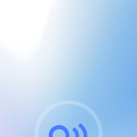
CGU & cookies
J'accepte les CGUs
et les cookies essentiels
Pour naviguer sur notre site, vous devez lire et
respecter nos
Conditions Générales d'Utilisation
.
Nous utilisons des cookies et technologies analogues
requises pour l'affichage et les performances de
certaines publicités. Notez qu'en nous soutenant avec
un compte Premium cela vous évitera toute publicité
sur nos services et activera des fonctionnalités
exclusives !