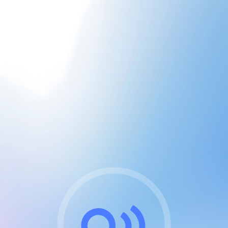
CGU & cookies
J'accepte les CGUs
et les cookies essentiels
Pour naviguer sur notre site, vous devez lire et
respecter nos
Conditions Générales d'Utilisation
.
Nous utilisons des cookies et technologies analogues
requises pour l'affichage et les performances de
certaines publicités. Notez qu'en nous soutenant avec
un compte Premium cela vous évitera toute publicité
sur nos services et activera des fonctionnalités
exclusives !