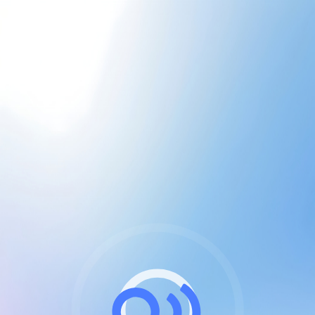
CGU & cookies
J'accepte les CGUs
et les cookies essentiels
Pour naviguer sur notre site, vous devez lire et
respecter nos
Conditions Générales d'Utilisation
.
Nous utilisons des cookies et technologies analogues
requises pour l'affichage et les performances de
certaines publicités. Notez qu'en nous soutenant avec
un compte Premium cela vous évitera toute publicité
sur nos services et activera des fonctionnalités
exclusives !