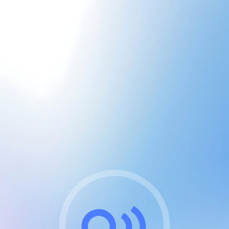
CGU & cookies
J'accepte les CGUs
et les cookies essentiels
Pour naviguer sur notre site, vous devez lire et
respecter nos
Conditions Générales d'Utilisation
.
Nous utilisons des cookies et technologies analogues
requises pour l'affichage et les performances de
certaines publicités. Notez qu'en nous soutenant avec
un compte Premium cela vous évitera toute publicité
sur nos services et activera des fonctionnalités
exclusives !