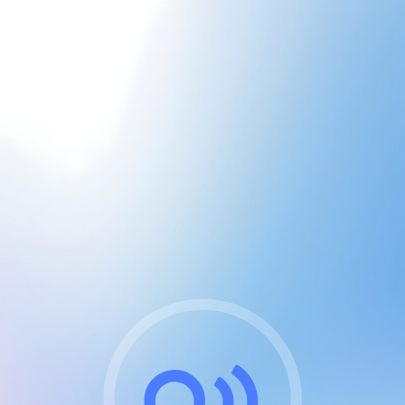
CGU & cookies
J'accepte les CGUs
et les cookies essentiels
Pour naviguer sur notre site, vous devez lire et
respecter nos
Conditions Générales d'Utilisation
.
Nous utilisons des cookies et technologies analogues
requises pour l'affichage et les performances de
certaines publicités. Notez qu'en nous soutenant avec
un compte Premium cela vous évitera toute publicité
sur nos services et activera des fonctionnalités
exclusives !