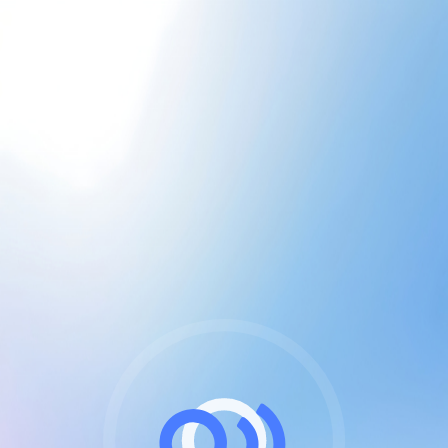
CGU & cookies
J'accepte les CGUs
et les cookies essentiels
Pour naviguer sur notre site, vous devez lire et
respecter nos
Conditions Générales d'Utilisation
.
Nous utilisons des cookies et technologies analogues
requises pour l'affichage et les performances de
certaines publicités. Notez qu'en nous soutenant avec
un compte Premium cela vous évitera toute publicité
sur nos services et activera des fonctionnalités
exclusives !