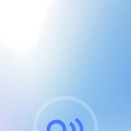
CGU & cookies
J'accepte les CGUs
et les cookies essentiels
Pour naviguer sur notre site, vous devez lire et
respecter nos
Conditions Générales d'Utilisation
.
Nous utilisons des cookies et technologies analogues
requises pour l'affichage et les performances de
certaines publicités. Notez qu'en nous soutenant avec
un compte Premium cela vous évitera toute publicité
sur nos services et activera des fonctionnalités
exclusives !