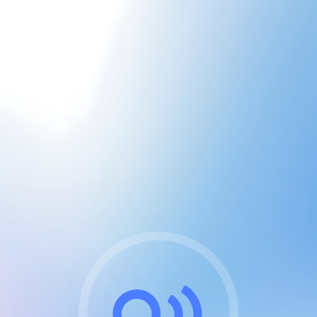
CGU & cookies
J'accepte les CGUs
et les cookies essentiels
Pour naviguer sur notre site, vous devez lire et
respecter nos
Conditions Générales d'Utilisation
.
Nous utilisons des cookies et technologies analogues
requises pour l'affichage et les performances de
certaines publicités. Notez qu'en nous soutenant avec
un compte Premium cela vous évitera toute publicité
sur nos services et activera des fonctionnalités
exclusives !