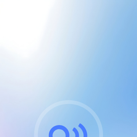
CGU & cookies
J'accepte les CGUs
et les cookies essentiels
Pour naviguer sur notre site, vous devez lire et
respecter nos
Conditions Générales d'Utilisation
.
Nous utilisons des cookies et technologies analogues
requises pour l'affichage et les performances de
certaines publicités. Notez qu'en nous soutenant avec
un compte Premium cela vous évitera toute publicité
sur nos services et activera des fonctionnalités
exclusives !