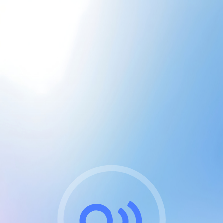
CGU & cookies
J'accepte les CGUs
et les cookies essentiels
Pour naviguer sur notre site, vous devez lire et
respecter nos
Conditions Générales d'Utilisation
.
Nous utilisons des cookies et technologies analogues
requises pour l'affichage et les performances de
certaines publicités. Notez qu'en nous soutenant avec
un compte Premium cela vous évitera toute publicité
sur nos services et activera des fonctionnalités
exclusives !