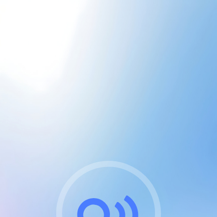
CGU & cookies
J'accepte les CGUs
et les cookies essentiels
Pour naviguer sur notre site, vous devez lire et
respecter nos
Conditions Générales d'Utilisation
.
Nous utilisons des cookies et technologies analogues
requises pour l'affichage et les performances de
certaines publicités. Notez qu'en nous soutenant avec
un compte Premium cela vous évitera toute publicité
sur nos services et activera des fonctionnalités
exclusives !