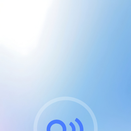
CGU & cookies
J'accepte les CGUs
et les cookies essentiels
Pour naviguer sur notre site, vous devez lire et
respecter nos
Conditions Générales d'Utilisation
.
Nous utilisons des cookies et technologies analogues
requises pour l'affichage et les performances de
certaines publicités. Notez qu'en nous soutenant avec
un compte Premium cela vous évitera toute publicité
sur nos services et activera des fonctionnalités
exclusives !