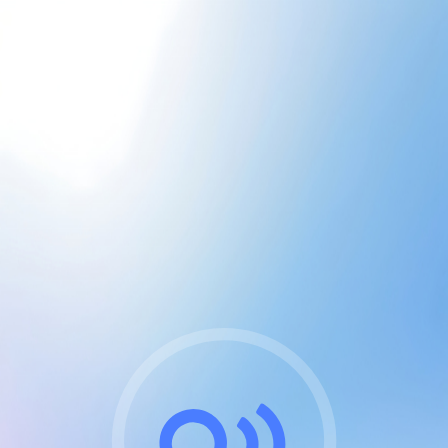
CGU & cookies
J'accepte les CGUs
et les cookies essentiels
Pour naviguer sur notre site, vous devez lire et
respecter nos
Conditions Générales d'Utilisation
.
Nous utilisons des cookies et technologies analogues
requises pour l'affichage et les performances de
certaines publicités. Notez qu'en nous soutenant avec
un compte Premium cela vous évitera toute publicité
sur nos services et activera des fonctionnalités
exclusives !