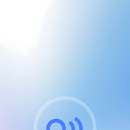
CGU & cookies
J'accepte les CGUs
et les cookies essentiels
Pour naviguer sur notre site, vous devez lire et
respecter nos
Conditions Générales d'Utilisation
.
Nous utilisons des cookies et technologies analogues
requises pour l'affichage et les performances de
certaines publicités. Notez qu'en nous soutenant avec
un compte Premium cela vous évitera toute publicité
sur nos services et activera des fonctionnalités
exclusives !