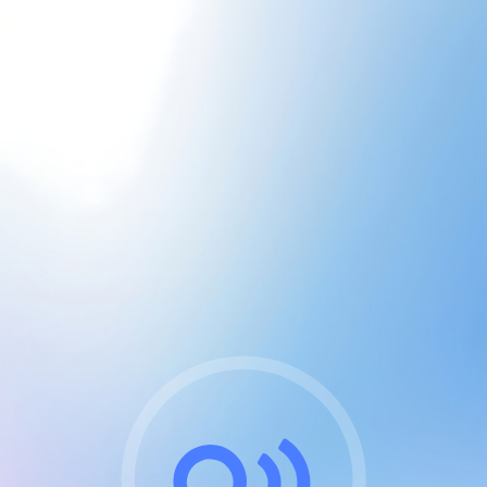
CGU & cookies
J'accepte les CGUs
et les cookies essentiels
Pour naviguer sur notre site, vous devez lire et
respecter nos
Conditions Générales d'Utilisation
.
Nous utilisons des cookies et technologies analogues
requises pour l'affichage et les performances de
certaines publicités. Notez qu'en nous soutenant avec
un compte Premium cela vous évitera toute publicité
sur nos services et activera des fonctionnalités
exclusives !