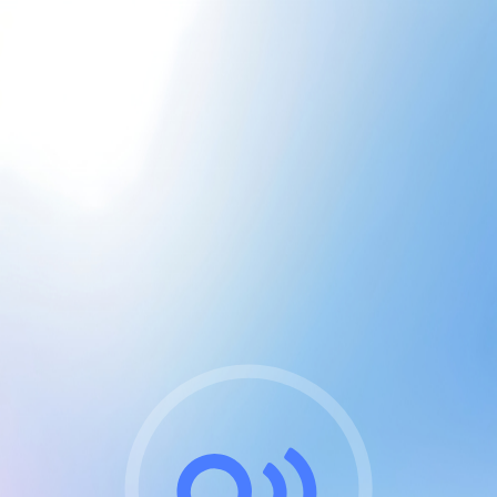
CGU & cookies
J'accepte les CGUs
et les cookies essentiels
Pour naviguer sur notre site, vous devez lire et
respecter nos
Conditions Générales d'Utilisation
.
Nous utilisons des cookies et technologies analogues
requises pour l'affichage et les performances de
certaines publicités. Notez qu'en nous soutenant avec
un compte Premium cela vous évitera toute publicité
sur nos services et activera des fonctionnalités
exclusives !