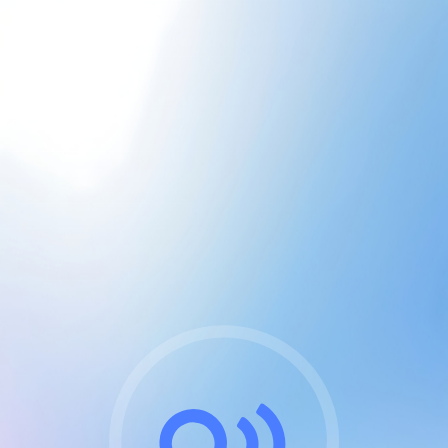
CGU & cookies
J'accepte les CGUs
et les cookies essentiels
Pour naviguer sur notre site, vous devez lire et
respecter nos
Conditions Générales d'Utilisation
.
Nous utilisons des cookies et technologies analogues
requises pour l'affichage et les performances de
certaines publicités. Notez qu'en nous soutenant avec
un compte Premium cela vous évitera toute publicité
sur nos services et activera des fonctionnalités
exclusives !