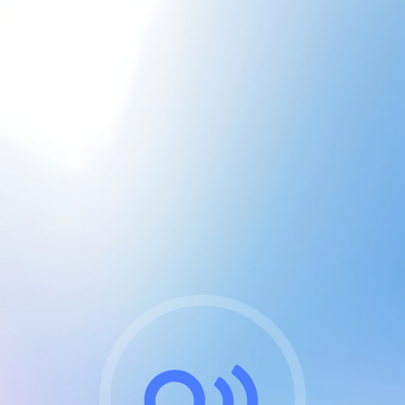
CGU & cookies
J'accepte les CGUs
et les cookies essentiels
Pour naviguer sur notre site, vous devez lire et
respecter nos
Conditions Générales d'Utilisation
.
Nous utilisons des cookies et technologies analogues
requises pour l'affichage et les performances de
certaines publicités. Notez qu'en nous soutenant avec
un compte Premium cela vous évitera toute publicité
sur nos services et activera des fonctionnalités
exclusives !