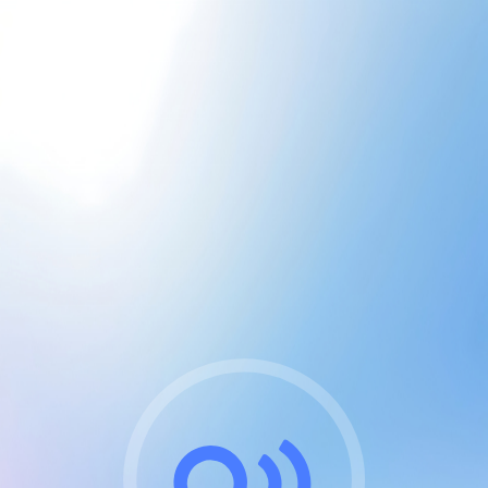
CGU & cookies
J'accepte les CGUs
et les cookies essentiels
Pour naviguer sur notre site, vous devez lire et
respecter nos
Conditions Générales d'Utilisation
.
Nous utilisons des cookies et technologies analogues
requises pour l'affichage et les performances de
certaines publicités. Notez qu'en nous soutenant avec
un compte Premium cela vous évitera toute publicité
sur nos services et activera des fonctionnalités
exclusives !