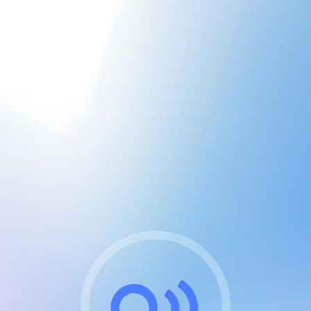
CGU & cookies
J'accepte les CGUs
et les cookies essentiels
Pour naviguer sur notre site, vous devez lire et
respecter nos
Conditions Générales d'Utilisation
.
Nous utilisons des cookies et technologies analogues
requises pour l'affichage et les performances de
certaines publicités. Notez qu'en nous soutenant avec
un compte Premium cela vous évitera toute publicité
sur nos services et activera des fonctionnalités
exclusives !